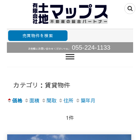
山梨県甲府市山梨全域の不動産情報住宅用土地、中古住
山梨不動産の総合パ
宅･中古マンションの販売
売買物件を検索
ートナー・土地・中
055-224-1133
お気軽にお問い合わせください
TEL:
古住宅・中古マンシ
ョン売買情報土地マ
ップス
カテゴリ：賃貸物件
価格
面積
間取
住所
築年月
1件