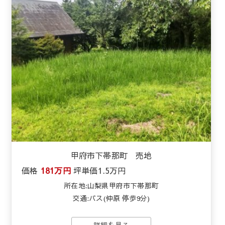
甲府市下帯那町 売地
価格
181万円
坪単価
1.5万円
所在地:山梨県甲府市下帯那町
交通:バス(仲原 停歩9分)
詳細を見る