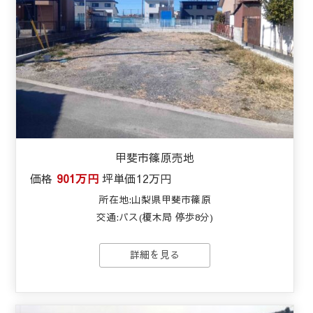
甲斐市篠原売地
価格
901万円
坪単価
12万円
所在地:山梨県甲斐市篠原
交通:バス(榎木局 停歩8分)
詳細を見る