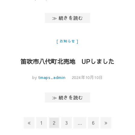
≫ 続きを読む
お知らせ
笛吹市八代町北売地 UPしました
by
tmaps_admin
2024年10月10日
≫ 続きを読む
投
Previous
Page
Page
Page
Page
Next
1
2
3
…
6
稿
page
page