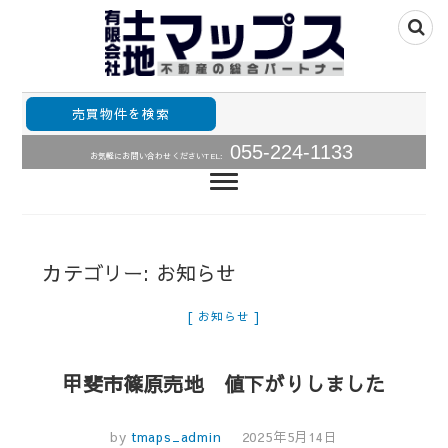
山梨県甲府市山梨全域の不動産情報住宅用土地、中古住
山梨不動産の総合パ
宅･中古マンションの販売
売買物件を検索
ートナー・土地・中
055-224-1133
お気軽にお問い合わせください
TEL:
古住宅・中古マンシ
ョン売買情報土地マ
ップス
カテゴリー:
お知らせ
お知らせ
甲斐市篠原売地 値下がりしました
by
tmaps_admin
2025年5月14日