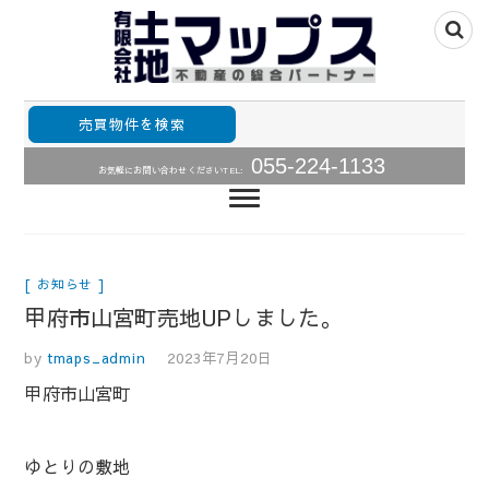
山梨県甲府市山梨全域の不動産情報住宅用土地、中古住
山梨不動産の総合パ
宅･中古マンションの販売
売買物件を検索
ートナー・土地・中
055-224-1133
お気軽にお問い合わせください
TEL:
古住宅・中古マンシ
ョン売買情報土地マ
ップス
お知らせ
甲府市山宮町売地UPしました。
by
tmaps_admin
2023年7月20日
甲府市山宮町
ゆとりの敷地