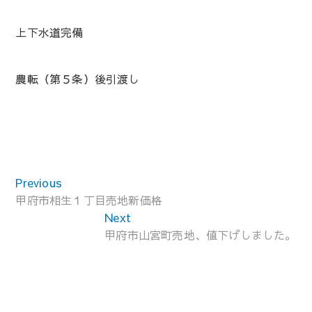
上下水道完備
農転（第５条）後引渡し
投
Previous
Previous
稿
post:
甲府市相生１丁目売地新価格
ナ
Next
Next
ビ
post:
甲府市山宮町売地、値下げしました。
ゲ
ー
シ
ョ