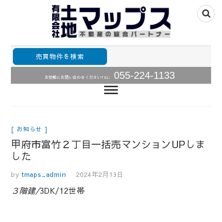
山梨県甲府市山梨全域の不動産情報住宅用土地、中古住
山梨不動産の総合パ
宅･中古マンションの販売
売買物件を検索
ートナー・土地・中
055-224-1133
お気軽にお問い合わせください
TEL:
古住宅・中古マンシ
ョン売買情報土地マ
ップス
お知らせ
甲府市富竹２丁目一括売マンションUPしま
した
by
tmaps_admin
2024年2月13日
３階建/
3DK/12世帯