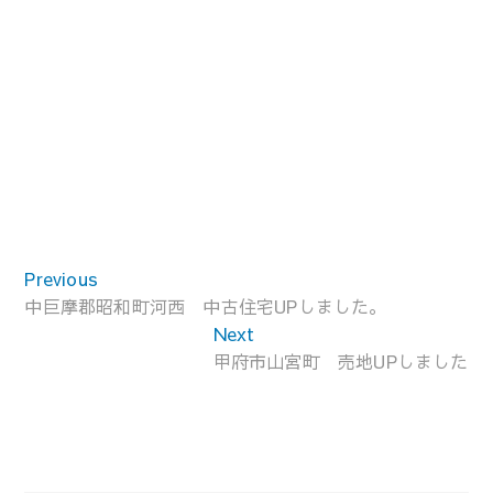
投
Previous
Previous
稿
post:
中巨摩郡昭和町河西 中古住宅UPしました。
ナ
Next
Next
ビ
post:
甲府市山宮町 売地UPしました
ゲ
ー
シ
ョ