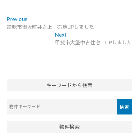
投
Previous
Previous
稿
post:
笛吹市御坂町井之上 売地UPしました
ナ
Next
Next
ビ
post:
甲斐市大垈中古住宅 UPしました
ゲ
ー
シ
ョ
ン
キーワードから検索
物
件
検
索
物件検索
(キ