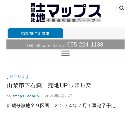
山梨県甲府市山梨全域の不動産情報住宅用土地、中古住
山梨不動産の総合パ
宅･中古マンションの販売
売買物件を検索
ートナー・土地・中
055-224-1133
お気軽にお問い合わせください
TEL:
古住宅・中古マンシ
ョン売買情報土地マ
ップス
お知らせ
山梨市下石森 売地UPしました
by
tmaps_admin
2024年4月26日
新規分譲地全９区画 ２０２４年７月工事完了予定