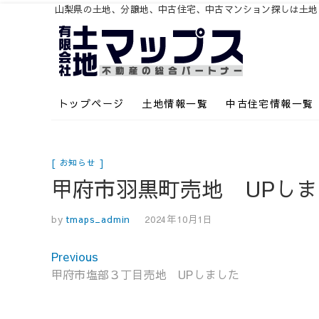
山梨県の土地、分譲地、中古住宅、中古マンション探しは土地マッ
山梨県甲府市山梨全域の不動産情報住宅用土地、中古住宅･中古マ
山梨不動産の総合パ
トップページ
土地情報一覧
中古住宅情報一覧
買情報土地マップス
お知らせ
甲府市羽黒町売地 UPし
by
tmaps_admin
2024年10月1日
投
Previous
Previous
稿
post:
甲府市塩部３丁目売地 UPしました
ナ
ビ