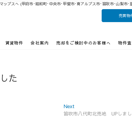
プスへ (甲府市･昭和町･中央市･甲斐市･南アルプス市･笛吹市･山梨市･韮
売買物
ンションの販売
ートナー・土地・中古住宅
賃貸物件
会社案内
売却をご検討中のお客様へ
物件査
ました
Next
Next
post:
笛吹市八代町北売地 UPしま