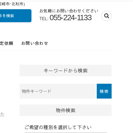
崎市･北杜市)
お気軽にお問い合わせください
件を検索
055-224-1133
TEL:
・中古マンション売
定依頼
お問い合わせ
キーワードから検索
物
件
検
索
物件検索
した
(キ
ー
ご希望の種別を選択して下さい
ワ