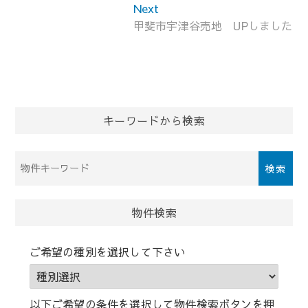
ナ
Next
Next
ビ
post:
甲斐市宇津谷売地 UPしました
ゲ
ー
シ
ョ
ン
キーワードから検索
物
件
検
索
物件検索
(キ
ー
ご希望の種別を選択して下さい
ワ
ー
ド)
以下ご希望の条件を選択して物件検索ボタンを押