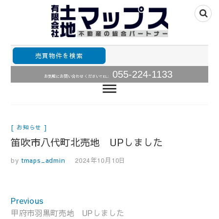
山梨県甲府市山梨全域の不動産情報住宅用土地、中古住
山梨不動産の総合パ
宅･中古マンションの販売
売買物件を検索
ートナー・土地・中
055-224-1133
お気軽にお問い合わせください
TEL:
古住宅・中古マンシ
ョン売買情報土地マ
ップス
お知らせ
笛吹市八代町北売地 UPしました
by
tmaps_admin
2024年10月10日
投
Previous
Previous
稿
post:
甲府市羽黒町売地 UPしました