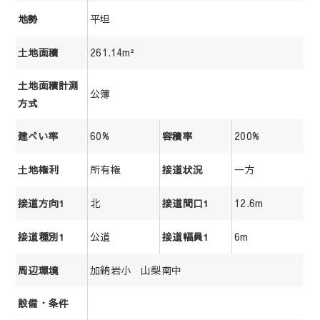
平坦
地勢
261.14m²
土地面積
土地面積計測
公簿
方式
60%
200%
建ぺい率
容積率
所有権
一方
土地権利
接道状況
北
12.6m
接道方向1
接道間口1
公道
6m
接道種別1
接道幅員1
加納岩小 山梨南中
周辺環境
設備・条件