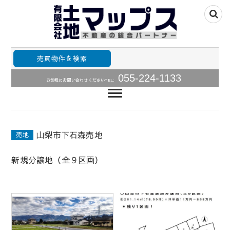
山梨県甲府市山梨全域の不動産情報住宅用土地、中古住
山梨不動産の総合パ
宅･中古マンションの販売
売買物件を検索
ートナー・土地・中
055-224-1133
お気軽にお問い合わせください
TEL:
古住宅・中古マンシ
ョン売買情報土地マ
ップス
山梨市下石森売地
売地
新規分譲地（全９区画）